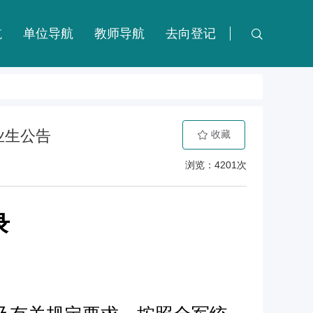
航
单位导航
教师导航
去向登记
业生公告
收藏
浏览：4201次
录