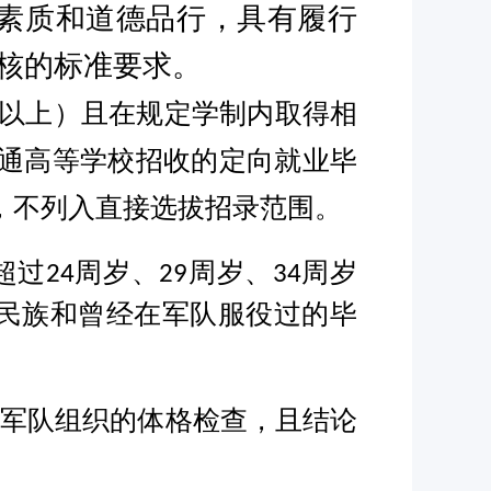
素质和道德品行，具有履行
核的标准要求。
以上）且在规定学制内取得相
通高等学校招收的定向就业毕
，不列入直接选拔招录范围。
超过
周岁、
周岁、
周岁
24
29
34
民族和曾经在军队服役过的毕
加军队组织的体格检查，且结论